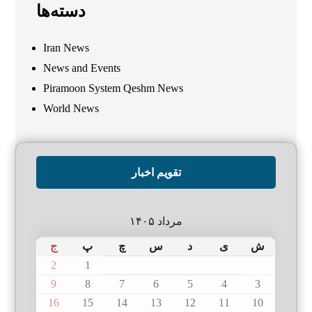
دسته‌ها
Iran News
News and Events
Piramoon System Qeshm News
World News
تقویم اخبار
مرداد ۱۴۰۵
ش
ی
د
س
چ
پ
ج
2
1
9
8
7
6
5
4
3
16
15
14
13
12
11
10