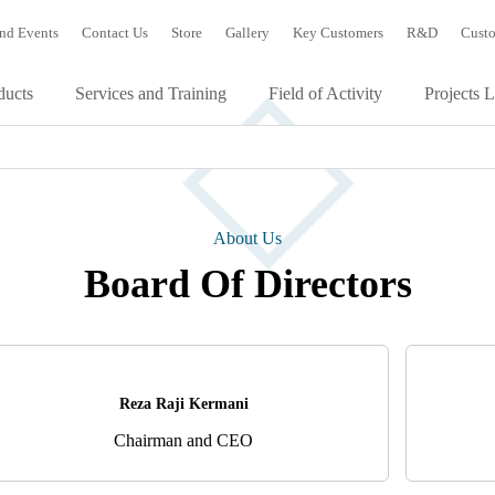
nd Events
Contact Us
Store
Gallery
Key Customers
R&D
Custo
ducts
Services and Training
Field of Activity
Projects L
About Us
Board Of Directors
Reza Raji Kermani
Chairman and CEO