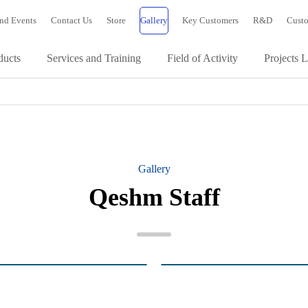
nd Events
Contact Us
Store
Gallery
Key Customers
R&D
Custo
ducts
Services and Training
Field of Activity
Projects L
Gallery
Qeshm Staff