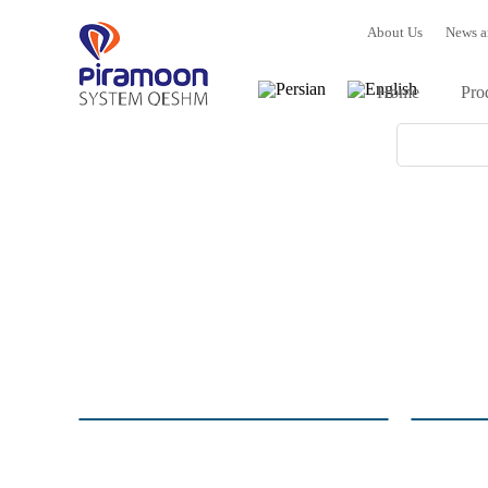
About Us
News a
Home
Pro