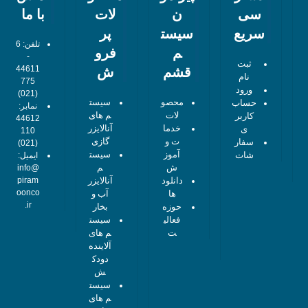
سی
ن
لات
با ما
سریع
سیست
پر
تلفن: 6
م
فرو
-
ثبت
44611
قشم
ش
نام
775
ورود
(021)
محصو
سیست
حساب
نمابر:
لات
م های
کاربر
44612
خدما
آنالایزر
ی
110
ت و
گازی
سفار
(021)
آموز
سیست
شات
ایمیل:
ش
م
info@
دانلود
آنالایزر
piram
oonco
ها
آب و
.ir
حوزه
بخار
فعالی
سیست
ت
م های
آلاینده
دودک
ش
سیست
م های